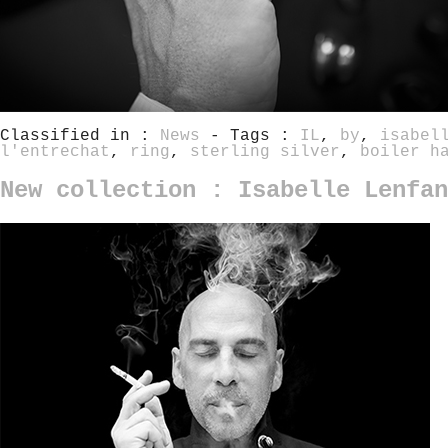
Classified in :
News
- Tags :
IL
,
by
,
isabel
l'entrechat
,
ring
,
sterling silver
,
boiler h
New collection : Isabelle Lenfan