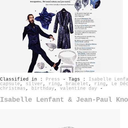
Classified in :
Press
- Tags :
Isabelle Lenf
capsule
,
silver
,
ring
,
bracelet
,
ring
,
Le Dé
christmas
,
birthday
,
valentine day
-
Isabelle Lenfant & Jean-Paul Kno