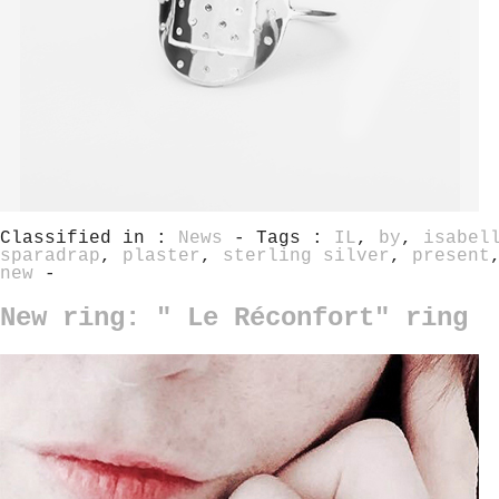
Classified in :
News
- Tags :
IL
,
by
,
isabel
sparadrap
,
plaster
,
sterling silver
,
present
new
-
New ring: " Le Réconfort" ring