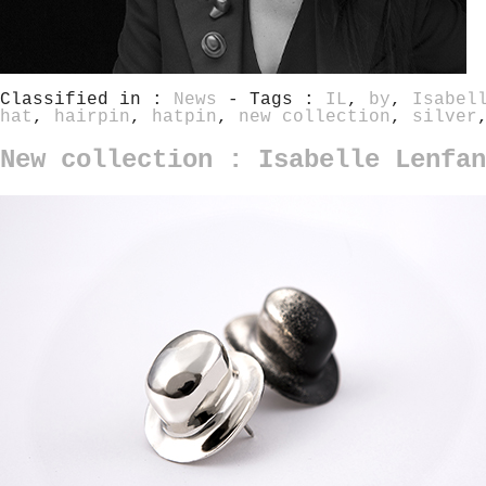
Classified in :
News
- Tags :
IL
,
by
,
Isabel
hat
,
hairpin
,
hatpin
,
new collection
,
silver
New collection : Isabelle Lenfan