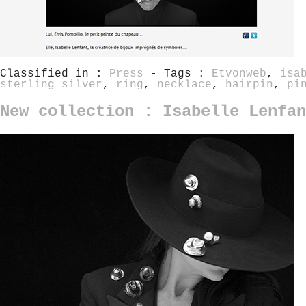
Classified in :
Press
- Tags :
Etvonweb
,
isa
sterling silver
,
ring
,
necklace
,
hairpin
,
pi
New collection : Isabelle Lenfan