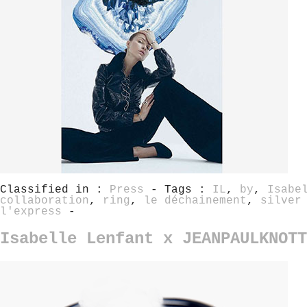
Classified in :
Press
- Tags :
IL
,
by
,
Isabe
collaboration
,
ring
,
le déchainement
,
silver
l'express
-
Isabelle Lenfant x JEANPAULKNOTT