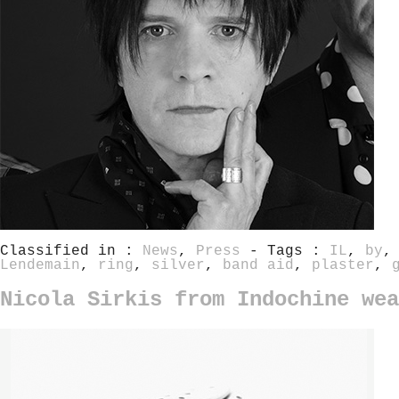
Classified in :
News
,
Press
- Tags :
IL
,
by
Lendemain
,
ring
,
silver
,
band aid
,
plaster
,
Nicola Sirkis from Indochine wea