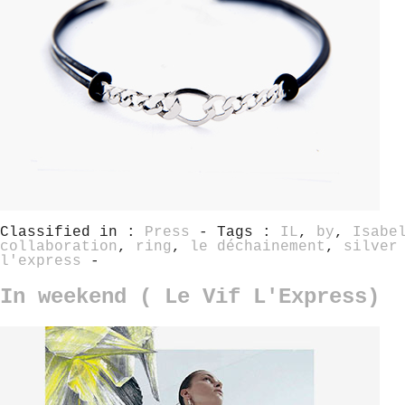
Classified in :
Press
- Tags :
IL
,
by
,
Isabe
collaboration
,
ring
,
le déchainement
,
silver
l'express
-
In weekend ( Le Vif L'Express)