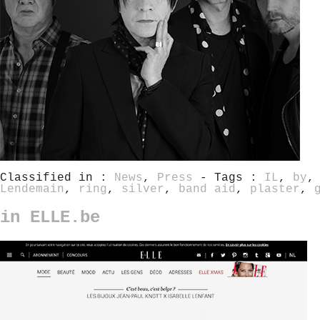
Classified in :
News
,
Press
- Tags :
IL
,
by
Lendemain
,
ring
,
silver
,
band aid
,
plaster
,
in ELLE.be