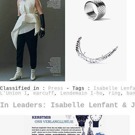
Classified in :
Press
- Tags :
Isabelle Lenf
L'Union I
,
earcuff
,
Lendemain I-ho
,
ring
,
ba
In Leaders: Isabelle Lenfant & J