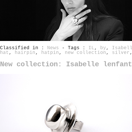
Classified in :
News
- Tags :
IL
,
by
,
Isabel
hat
,
hairpin
,
hatpin
,
new collection
,
silver
New collection: Isabelle lenfan