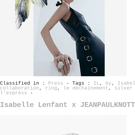
Classified in :
Press
- Tags :
IL
,
by
,
Isabe
collaboration
,
ring
,
le déchainement
,
silver
l'express
-
Isabelle Lenfant x JEANPAULKNOTT