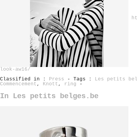
h
look-aw16/
Classified in :
Press
- Tags :
Les petits be
Commencement
,
Knott
,
ring
-
In Les petits belges.be