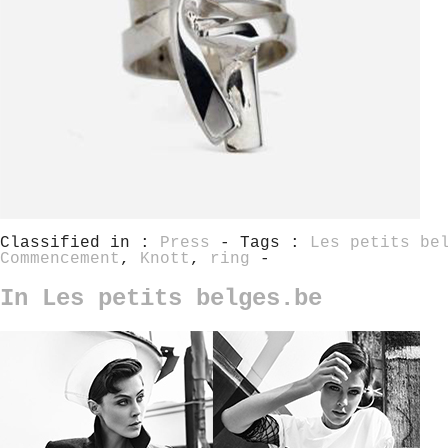
Classified in :
Press
- Tags :
Les petits be
Commencement
,
Knott
,
ring
-
In Les petits belges.be