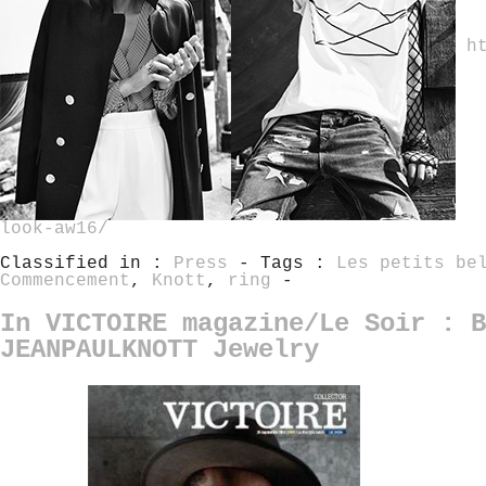
h
look-aw16/
Classified in :
Press
- Tags :
Les petits be
Commencement
,
Knott
,
ring
-
In VICTOIRE magazine/Le Soir : B
JEANPAULKNOTT Jewelry