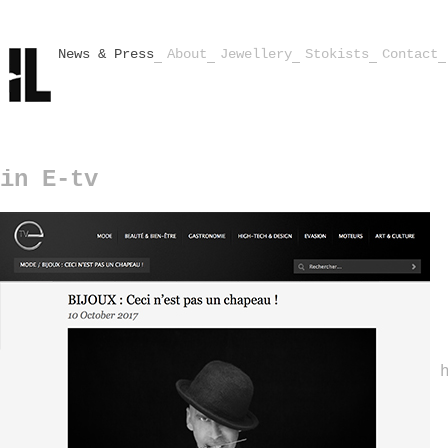
News & Press
About
Jewellery
Stokists
Contact
in E-tv