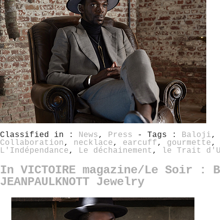
Classified in :
News
,
Press
- Tags :
Baloji
Collaboration
,
necklace
,
earcuff
,
gourmette
L'Indépendance
,
Le déchainement
,
le Trait d'
In VICTOIRE magazine/Le Soir : B
JEANPAULKNOTT Jewelry