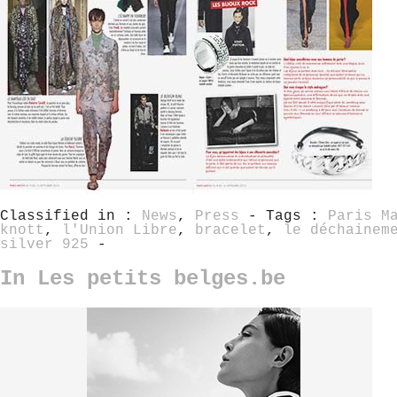
Classified in :
News
,
Press
- Tags :
Paris M
knott
,
l'Union Libre
,
bracelet
,
le déchainem
silver 925
-
In Les petits belges.be