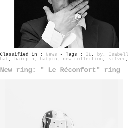
Classified in :
News
- Tags :
IL
,
by
,
Isabel
hat
,
hairpin
,
hatpin
,
new collection
,
silver
New ring: " Le Réconfort" ring