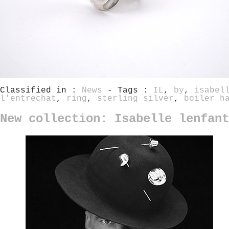
Classified in :
News
- Tags :
IL
,
by
,
isabel
l'entrechat
,
ring
,
sterling silver
,
boiler h
New collection: Isabelle lenfan