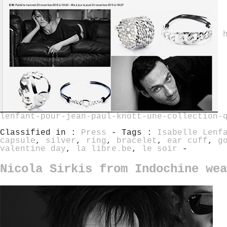
lenfant-pour-jean-paul-knott-une-collection-
Classified in :
Press
- Tags :
Isabelle Lenf
capsule
,
silver
,
ring
,
bracelet
,
ear cuff
,
g
valentine day
,
la libre.be
,
le soir
-
Nicola Sirkis from Indochine wea