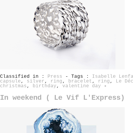
Classified in :
Press
- Tags :
Isabelle Lenf
capsule
,
silver
,
ring
,
bracelet
,
ring
,
Le Dé
christmas
,
birthday
,
valentine day
-
In weekend ( Le Vif L'Express)