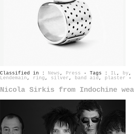
Classified in :
News
,
Press
- Tags :
IL
,
by
Lendemain
,
ring
,
silver
,
band aid
,
plaster
-
Nicola Sirkis from Indochine wea