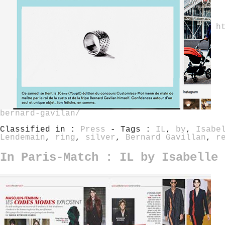
h
bernard-gavilan/
Classified in :
Press
- Tags :
IL
,
by
,
Isabe
Lendemain
,
ring
,
silver
,
Bernard Gavillan
,
r
In Paris-Match : IL by Isabelle 