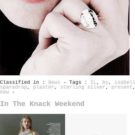
Classified in :
News
- Tags :
IL
,
by
,
isabel
sparadrap
,
plaster
,
sterling silver
,
present
new
-
In The Knack Weekend