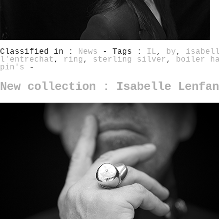
Classified in :
News
- Tags :
IL
,
by
,
isabel
l'entrechat
,
ring
,
sterling silver
,
boiler h
pin's
-
New collection : Isabelle Lenfan