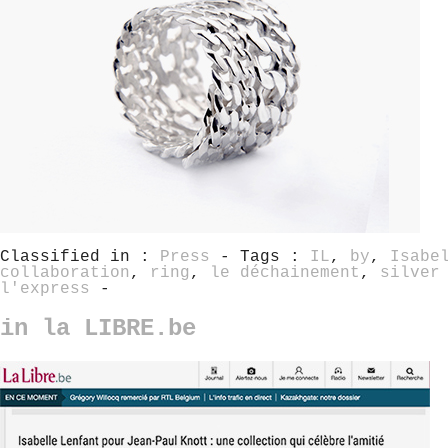
Classified in :
Press
- Tags :
IL
,
by
,
Isabe
collaboration
,
ring
,
le déchainement
,
silver
l'express
-
in la LIBRE.be