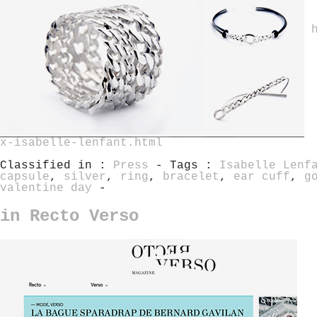
x-isabelle-lenfant.html
Classified in :
Press
- Tags :
Isabelle Lenf
capsule
,
silver
,
ring
,
bracelet
,
ear cuff
,
g
valentine day
-
in Recto Verso