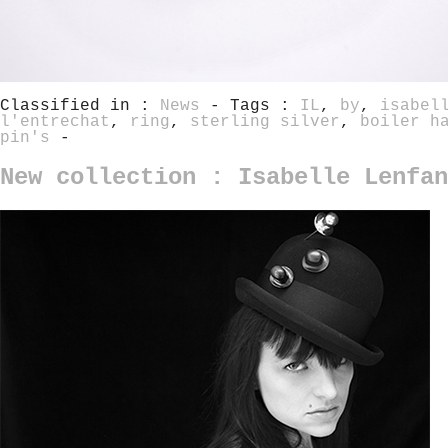
Classified in :
News
- Tags :
IL
,
by
,
isabel
l'entrechat
,
ring
,
sterling silver
,
boiler h
pin's
-
New collection : Isabelle Lenfan