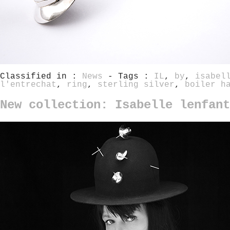
Classified in :
News
- Tags :
IL
,
by
,
isabel
l'entrechat
,
ring
,
sterling silver
,
boiler h
New collection: Isabelle lenfan