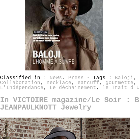
Classified in :
News
,
Press
- Tags :
Baloji
Collaboration
,
necklace
,
earcuff
,
gourmette
L'Indépendance
,
Le déchainement
,
le Trait d'
In VICTOIRE magazine/Le Soir : B
JEANPAULKNOTT Jewelry