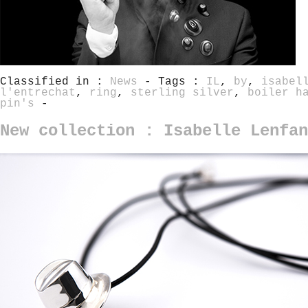
Classified in :
News
- Tags :
IL
,
by
,
isabel
l'entrechat
,
ring
,
sterling silver
,
boiler h
pin's
-
New collection : Isabelle Lenfan