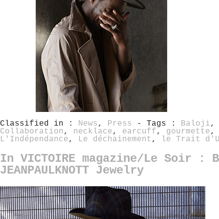
Classified in :
News
,
Press
- Tags :
Baloji
Collaboration
,
necklace
,
earcuff
,
gourmette
L'Indépendance
,
Le déchainement
,
le Trait d'
In VICTOIRE magazine/Le Soir : B
JEANPAULKNOTT Jewelry