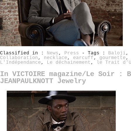
Classified in :
News
,
Press
- Tags :
Baloji
Collaboration
,
necklace
,
earcuff
,
gourmette
L'Indépendance
,
Le déchainement
,
le Trait d'
In VICTOIRE magazine/Le Soir : B
JEANPAULKNOTT Jewelry