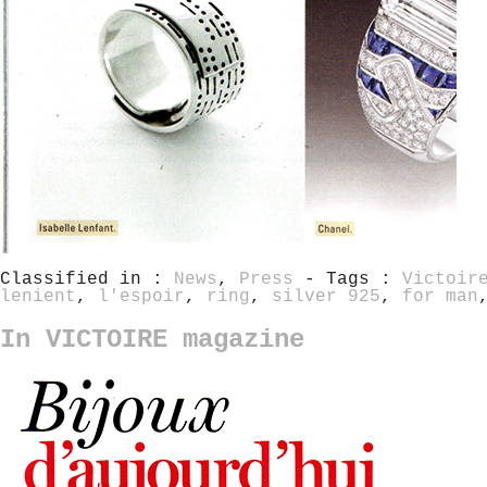
Classified in :
News
,
Press
- Tags :
Victoir
lenient
,
l'espoir
,
ring
,
silver 925
,
for man
In VICTOIRE magazine