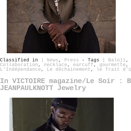
Classified in :
News
,
Press
- Tags :
Baloji
Collaboration
,
necklace
,
earcuff
,
gourmette
L'Indépendance
,
Le déchainement
,
le Trait d'
In VICTOIRE magazine/Le Soir : B
JEANPAULKNOTT Jewelry