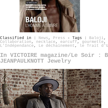
Classified in :
News
,
Press
- Tags :
Baloji
Collaboration
,
necklace
,
earcuff
,
gourmette
L'Indépendance
,
Le déchainement
,
le Trait d'
In VICTOIRE magazine/Le Soir : B
JEANPAULKNOTT Jewelry