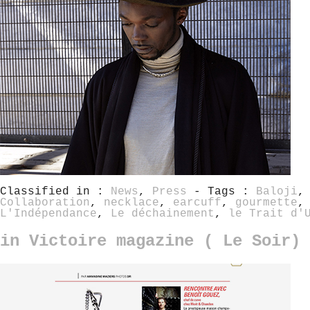
Classified in :
News
,
Press
- Tags :
Baloji
Collaboration
,
necklace
,
earcuff
,
gourmette
L'Indépendance
,
Le déchainement
,
le Trait d'
in Victoire magazine ( Le Soir)