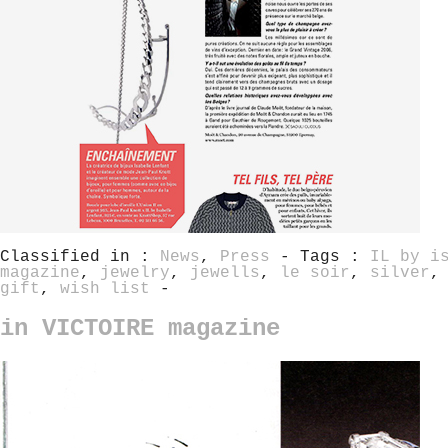
Classified in :
News
,
Press
- Tags :
IL by i
magazine
,
jewelry
,
jewells
,
le soir
,
silver
gift
,
wish list
-
in VICTOIRE magazine