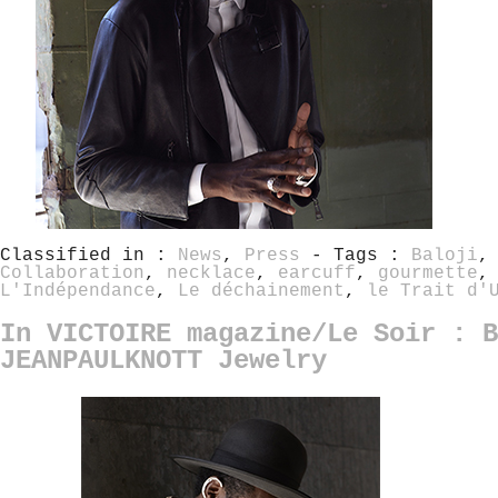
Classified in :
News
,
Press
- Tags :
Baloji
Collaboration
,
necklace
,
earcuff
,
gourmette
L'Indépendance
,
Le déchainement
,
le Trait d'
In VICTOIRE magazine/Le Soir : B
JEANPAULKNOTT Jewelry