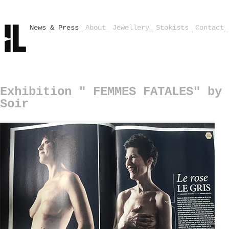
News & Press
About
Jewellery
Stokists
Contact
Exhibition " FEMMES FATALES" by 
Soir