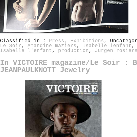
Classified in :
Press
,
Exhibitions
, Uncatego
Le Soir
,
Amandine maziers
,
Isabelle lenfant
Isabelle l'enfant
,
production
,
Jurgen rosier
In VICTOIRE magazine/Le Soir : B
JEANPAULKNOTT Jewelry