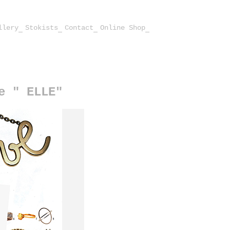
llery
Stokists
Contact
Online Shop
e " ELLE"