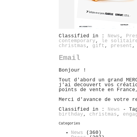
Classified in :
News
,
Pre
contemporary
,
le solitair
christmas
,
gift
,
present
Email
Bonjour !
Tout d'abord un grand MER
j'ai decouvert vos créati
points de vente en France
Merci d'avance de votre r
Classified in :
News
- Ta
birthday
,
christmas
,
enga
Categories
News
(360)