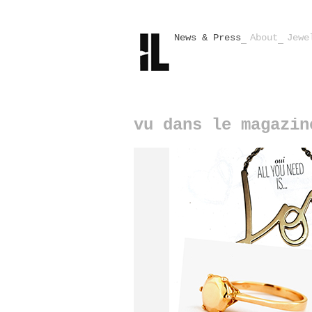
News & Press
About
Jewe
vu dans le magazin