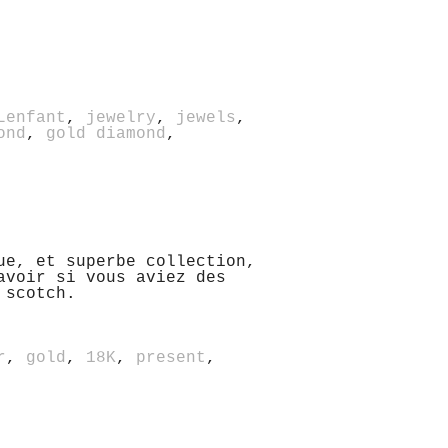
Lenfant
,
jewelry
,
jewels
,
ond
,
gold diamond
,
ue, et superbe collection,
avoir si vous aviez des
 scotch.
r
,
gold
,
18K
,
present
,