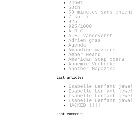
24h01
50th
69 minutes sans chich
7 sur 7
925
925/1000
A.B.C.
A.F. vandevorst
Adrien gras
Agenda
Amandine maziers
Amber Heard
American soap opera
Annemie Verbeeke
Another Magazine
Last articles
Isabelle Lenfant jewe
Isabelle Lenfant jewe
Isabelle Lenfant jewe
Isabelle Lenfant jewe
HACKED !!!!
Last comments