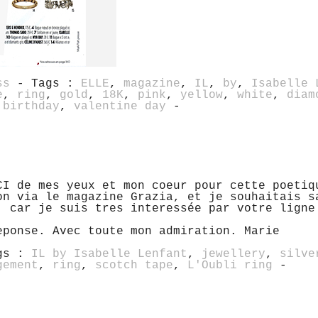
ss
- Tags :
ELLE
,
magazine
,
IL
,
by
,
Isabelle 
e
,
ring
,
gold
,
18K
,
pink
,
yellow
,
white
,
diam
,
birthday
,
valentine day
-
CI de mes yeux et mon coeur pour cette poetiq
on via le magazine Grazia, et je souhaitais s
, car je suis tres interessée par votre ligne
eponse. Avec toute mon admiration. Marie
gs :
IL by Isabelle Lenfant
,
jewellery
,
silve
gement
,
ring
,
scotch tape
,
L'Oubli ring
-