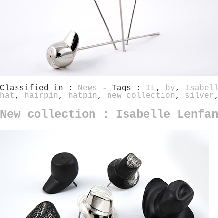
Classified in :
News
- Tags :
IL
,
by
,
Isabel
hat
,
hairpin
,
hatpin
,
new collection
,
silver
New collection : Isabelle Lenfan