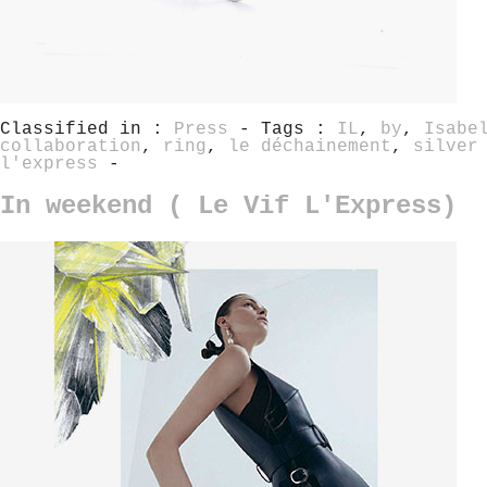
Classified in :
Press
- Tags :
IL
,
by
,
Isabe
collaboration
,
ring
,
le déchainement
,
silver
l'express
-
In weekend ( Le Vif L'Express)