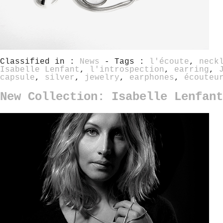
Classified in :
News
- Tags :
l'écoute
,
neck
Isabelle Lenfant
,
l'introspection
,
earring
,
capsule
,
silver
,
jewelry
,
earphones
,
écouteu
New Collection: Isabelle Lenfant