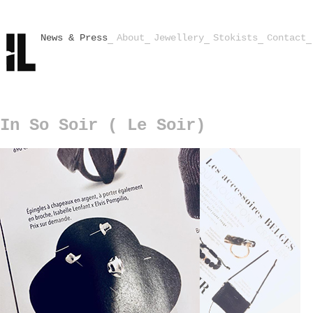
News & Press
About
Jewellery
Stokists
Contact
In So Soir ( Le Soir)