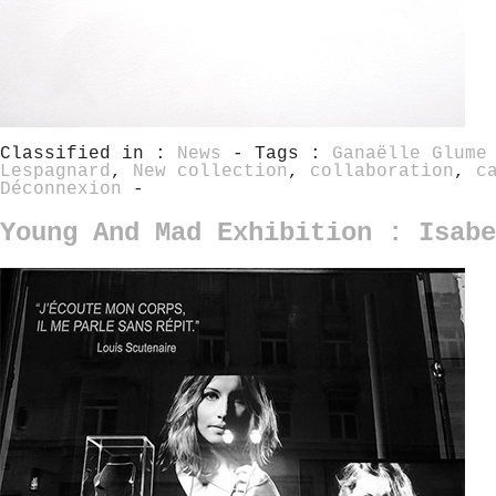
Classified in :
News
- Tags :
Ganaëlle Glume
Lespagnard
,
New collection
,
collaboration
,
c
Déconnexion
-
Young And Mad Exhibition : Isabe