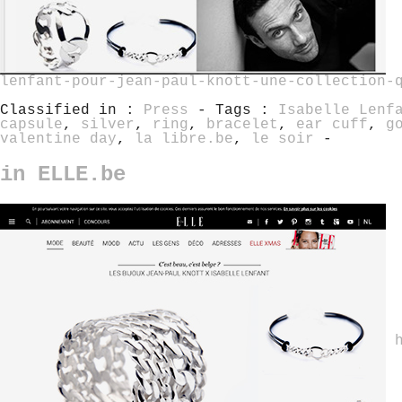
lenfant-pour-jean-paul-knott-une-collection-
Classified in :
Press
- Tags :
Isabelle Lenf
capsule
,
silver
,
ring
,
bracelet
,
ear cuff
,
g
valentine day
,
la libre.be
,
le soir
-
in ELLE.be