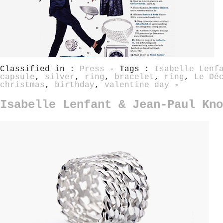
Classified in :
Press
- Tags :
Isabelle Lenf
capsule
,
silver
,
ring
,
bracelet
,
ring
,
Le Dé
christmas
,
birthday
,
valentine day
-
Isabelle Lenfant & Jean-Paul Kno