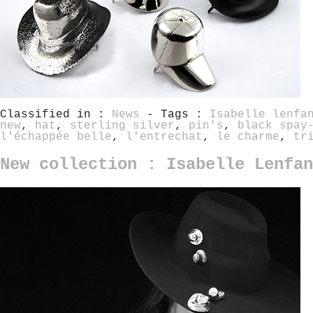
Classified in :
News
- Tags :
Isabelle lenfa
new
,
hat
,
sterling silver
,
pin's
,
black spay
l'échappée belle
,
l'entrechat
,
le charme
,
tr
New collection : Isabelle Lenfan