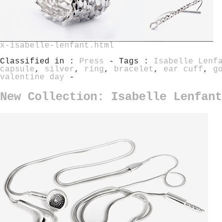
x-isabelle-lenfant.html
Classified in :
Press
- Tags :
Isabelle Lenf
capsule
,
silver
,
ring
,
bracelet
,
ear cuff
,
g
valentine day
-
New Collection: Isabelle Lenfant