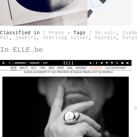
Classified in :
Press
- Tags :
So soir
,
Isab
hat
,
jewelry
,
sterling silver
,
hairpin
,
hatp
In ELLE.be