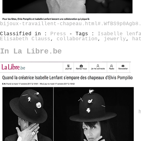
bijoux-travaillent-chapeau.html#.WfBS9p0Agb8
Classified in :
Press
- Tags :
Isabelle lenf
Elisabeth Clauss
,
collaboration
,
jewerly
,
ha
In La Libre.be