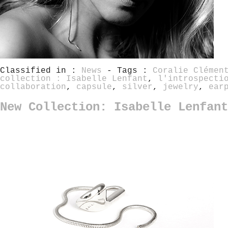
Classified in :
News
- Tags :
Coralie Clémen
collection : Isabelle Lenfant
,
l'introspecti
collaboration
,
capsule
,
silver
,
jewelry
,
ear
New Collection: Isabelle Lenfant