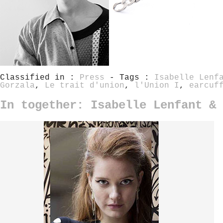
Classified in :
Press
- Tags :
Isabelle Lenf
Gorzala
,
Le trait d'union
,
l'Union I
,
earcuf
In together: Isabelle Lenfant & 