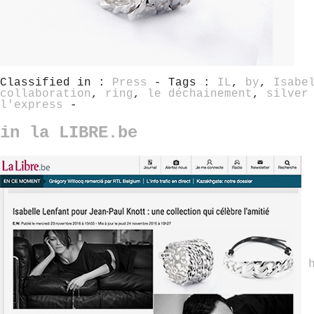
Classified in :
Press
- Tags :
IL
,
by
,
Isabe
collaboration
,
ring
,
le déchainement
,
silver
l'express
-
in la LIBRE.be