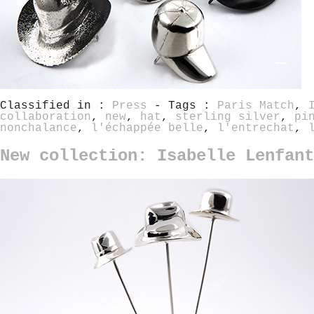
Classified in :
Press
- Tags :
Paris Match
,
collaboration
,
new
,
hat
,
sterling silver
,
pi
nonchalance
,
l'échappée belle
,
l'entrechat
,
New collection: Isabelle Lenfan