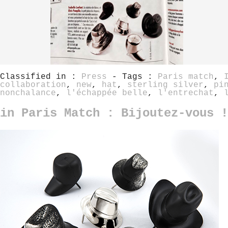
Classified in :
Press
- Tags :
Paris match
,
collaboration
,
new
,
hat
,
sterling silver
,
pi
nonchalance
,
l'échappée belle
,
l'entrechat
,
in Paris Match : Bijoutez-vous !