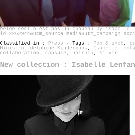
belge-ceci-n-est-pas-un-chapeau-by-isabelle-
id=2262944&utm_source=media&utm_campaign=soc
Classified in :
Press
- Tags :
Pop & snob
,
p
Ministru
,
delphine Kindermans
,
Isabelle lenf
collaboration
,
capsule
,
hairpin
,
silver
-
New collection : Isabelle Lenfan