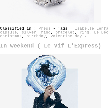
Classified in :
Press
- Tags :
Isabelle Lenf
capsule
,
silver
,
ring
,
bracelet
,
ring
,
Le Dé
christmas
,
birthday
,
valentine day
-
In weekend ( Le Vif L'Express)