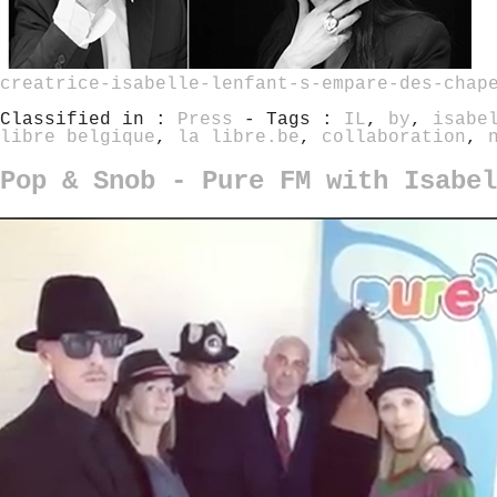
creatrice-isabelle-lenfant-s-empare-des-chap
Classified in :
Press
- Tags :
IL
,
by
,
isabe
libre belgique
,
la libre.be
,
collaboration
,
Pop & Snob - Pure FM with Isabel