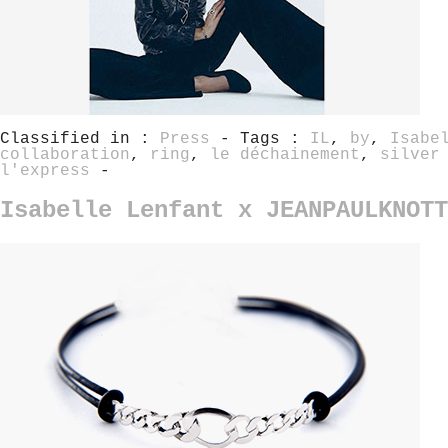
Classified in :
Press
- Tags :
IL
,
by
,
Isabe
collaboration
,
ring
,
le déchainement
,
silver
l'express
-
Isabelle Lenfant x JEANPAULKNOTT