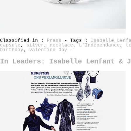
Classified in :
Press
- Tags :
Isabelle Lenf
capsule
,
silver
,
necklace
,
L'Indépendance
,
t
birthday
,
valentine day
-
In Leaders: Isabelle Lenfant & J