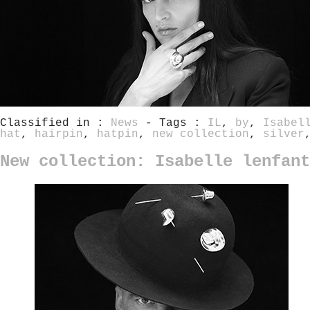
Classified in :
News
- Tags :
IL
,
by
,
Isabel
hat
,
hairpin
,
hatpin
,
new collection
,
silver
New collection: Isabelle lenfan