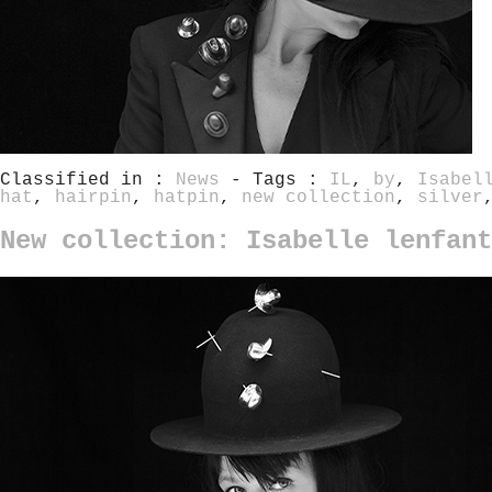
Classified in :
News
- Tags :
IL
,
by
,
Isabel
hat
,
hairpin
,
hatpin
,
new collection
,
silver
New collection: Isabelle lenfan