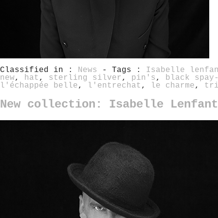
Classified in :
News
- Tags :
Isabelle lenfa
new
,
hat
,
sterling silver
,
pin's
,
black spay
l'échappée belle
,
l'entrechat
,
le charme
,
tr
New collection: Isabelle Lenfan