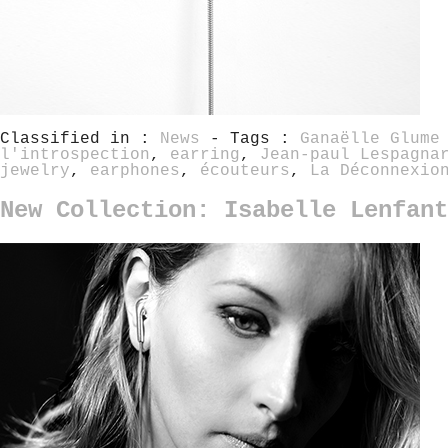
Classified in :
News
- Tags :
Ganaëlle Glume
l'introspection
,
earring
,
Jean-paul Lespagna
jewelry
,
earphones
,
écouteurs
,
La Déconnexio
New Collection: Isabelle Lenfant