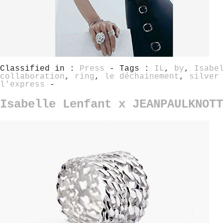
Classified in :
Press
- Tags :
IL
,
by
,
Isabe
collaboration
,
ring
,
le déchainement
,
silver
l'express
-
Isabelle Lenfant x JEANPAULKNOTT