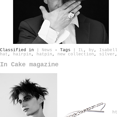
Classified in :
News
- Tags :
IL
,
by
,
Isabel
hat
,
hairpin
,
hatpin
,
new collection
,
silver
In Cake magazine
h