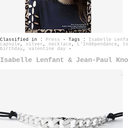
Classified in :
Press
- Tags :
Isabelle Lenf
capsule
,
silver
,
necklace
,
L'Indépendance
,
t
birthday
,
valentine day
-
Isabelle Lenfant & Jean-Paul Kno