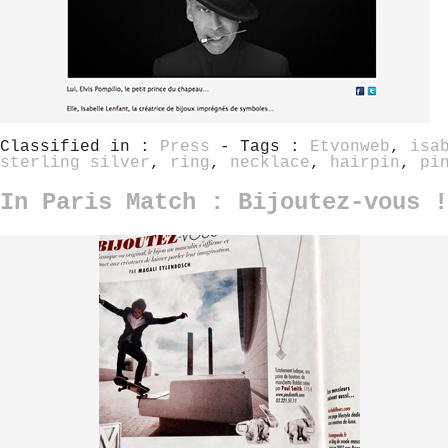
Classified in :
Press
- Tags :
Etvonweb
,
isa
sterling silver
,
ring
,
necklace
,
hairpin
,
pi
In Paris Match : Bijoutez-vous !