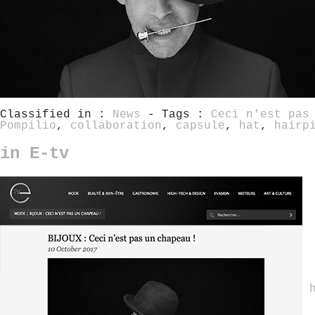
Classified in :
News
- Tags :
Ceci n'est pas
Pompilio
,
collaboration
,
capsule
,
hat
,
hairp
in E-tv