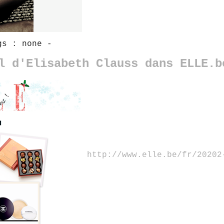
s : none -
l d'Elisabeth Clauss dans ELLE.b
http://www.elle.be/fr/20202