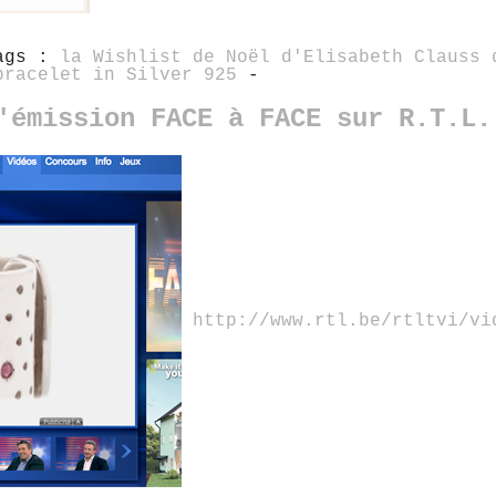
ags :
la Wishlist de Noël d'Elisabeth Clauss 
bracelet in Silver 925
-
'émission FACE à FACE sur R.T.L.
http://www.rtl.be/rtltvi/vi