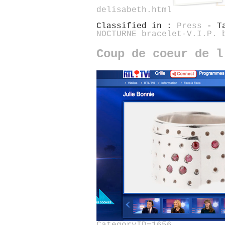
delisabeth.html
Classified in :
Press
- T
NOCTURNE bracelet-V.I.P. 
Coup de coeur de l
CategoryID=1656