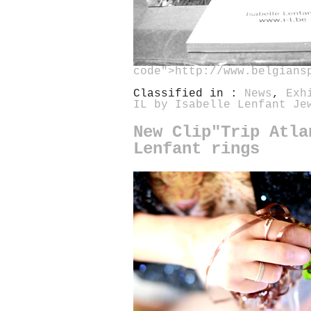
code">http://www.belgians
Classified in :
News
,
Exh
IL by Isabelle Lenfant Je
New Clip"Trip Atla
Lenfant rings