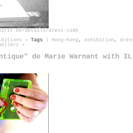
pirit.be/details/dress-code
ibitions
- Tags :
Hong-Kong
,
exhibition
,
dres
wellery
-
ntique" de Marie Warnant with IL