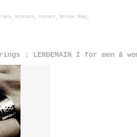
llery
Stokists
Contact
Online Shop
rings : LENDEMAIN I for men & wo