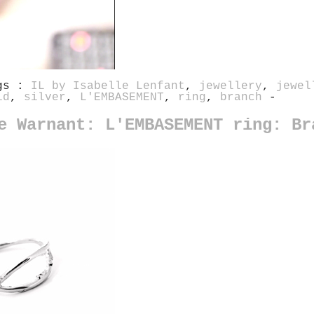
gs :
IL by Isabelle Lenfant
,
jewellery
,
jewel
id
,
silver
,
L'EMBASEMENT
,
ring
,
branch
-
e Warnant: L'EMBASEMENT ring: Br