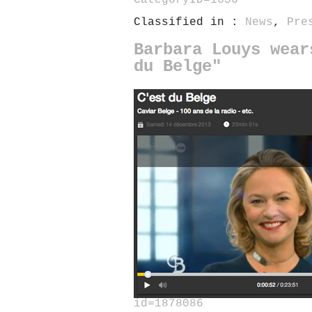
Classified in :
News
,
Pre
Barbara Louys wear
du Belge"
id=1878086