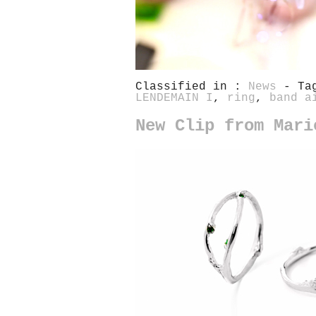
Classified in :
News
- Ta
LENDEMAIN I
,
ring
,
band a
New Clip from Mari