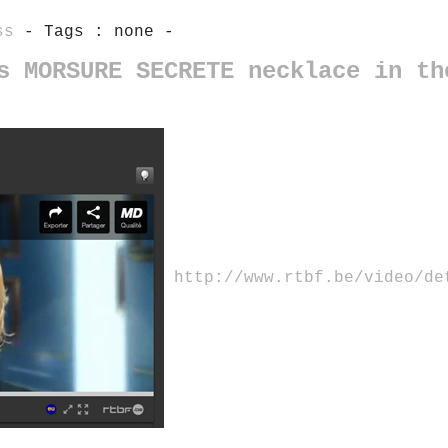
ss
- Tags : none -
s MORSURE SECRETE necklace in th
http://www.rtbf.be/video/de