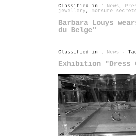
Classified in :
News
,
Pre
jewellery
,
morsure secret
Barbara Louys wear
du Belge"
Classified in :
News
- Tag
Exhibition "Dress 