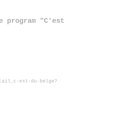
e program "C'est
tail_c-est-du-belge?