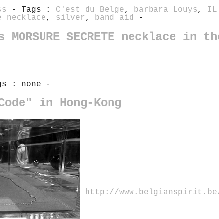
ss
- Tags :
C'est du Belge
,
barbara Louys
,
IL
e necklace
,
silver
,
band aid
-
s MORSURE SECRETE necklace in th
s : none -
Code" in Hong-Kong
http://www.belgianspirit.be