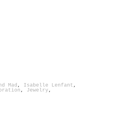
nd Mad
,
Isabelle Lenfant
,
oration
,
Jewelry
,