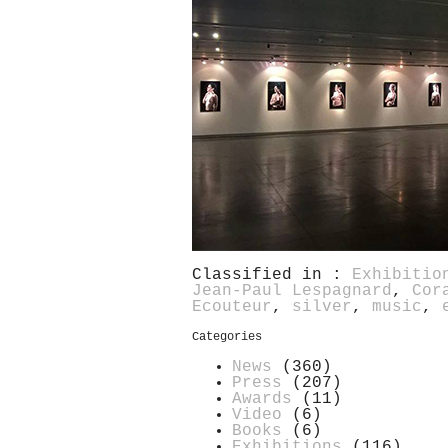
Classified in :
Exhibitio
Jean-Paul Lespagnard
,
Cor
Ecouteur
,
silver
,
music
,
Categories
News
(360)
Press
(207)
Awards
(11)
Video
(6)
Books
(6)
Exhibitions
(116)