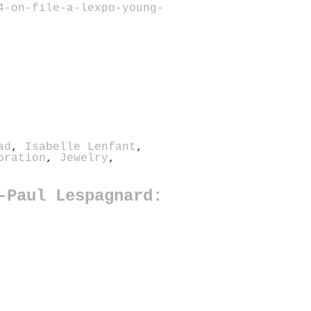
4-on-file-a-lexpo-young-
ad
,
Isabelle Lenfant
,
oration
,
Jewelry
,
-Paul Lespagnard: