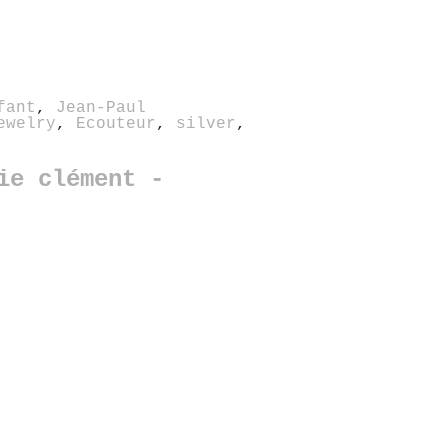
fant
,
Jean-Paul
ewelry
,
Ecouteur
,
silver
,
ie clément -