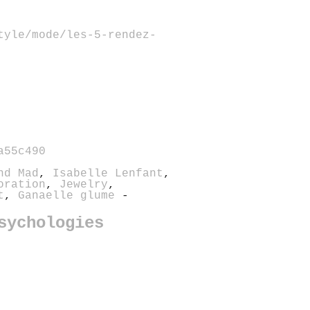
tyle/mode/les-5-rendez-
a55c490
nd Mad
,
Isabelle Lenfant
,
oration
,
Jewelry
,
t
,
Ganaelle glume
-
sychologies