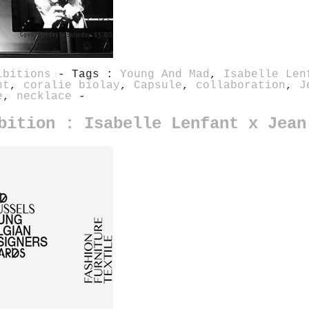
ibitions
- Tags :
Young And Mad
,
Isabelle Len
nt
,
coralie biolay
,
Capsule
,
collaboration
,
J
e
,
necklace
-
bition : Isabelle Lenfant x Jean