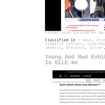
rendez-vous-inratables-de
Classified in :
News
,
Pre
Isabelle Lenfant
,
Jean-Pa
Jewelry
,
Ecouteur
,
silver
Young And Mad Exhi
In ELLE.be