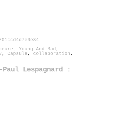
701ccd4d7e0e34
heure
,
Young And Mad
,
y
,
Capsule
,
collaboration
,
-Paul Lespagnard :