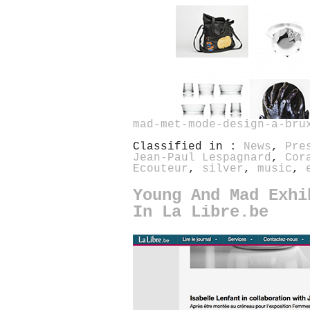
mad-met-mode-design-a-bru
Classified in :
News
,
Pre
Jean-Paul Lespagnard
,
Cor
Ecouteur
,
silver
,
music
,
Young And Mad Exhi
In La Libre.be