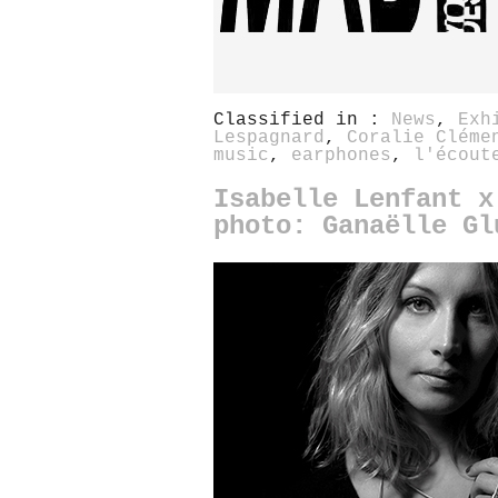
Classified in :
News
,
Exh
Lespagnard
,
Coralie Cléme
music
,
earphones
,
l'écout
Isabelle Lenfant x
photo: Ganaëlle Gl