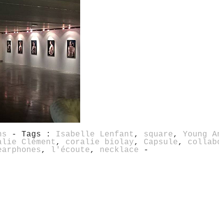
ns
- Tags :
Isabelle Lenfant
,
square
,
Young A
alie Clément
,
coralie biolay
,
Capsule
,
collab
earphones
,
l'écoute
,
necklace
-