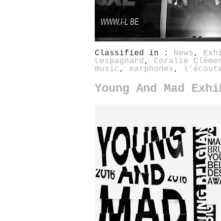
Classified in :
News
,
Exh
Lespagnard
,
Coralie Cléme
music
,
earphones
,
l'écout
Young And Mad Exhi