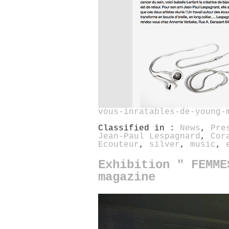
vous-inratables-de-young-
Classified in :
News
,
Pre
Jean-Paul Lespagnard
,
Cor
Ecouteur
,
silver
,
music
,
Exhibition " FEMME
magazine