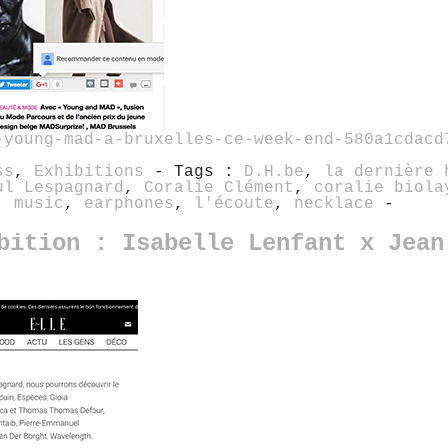
-young-mad-a-bruxelles-ce-week-end-580a1cdacd
ss
,
Exhibitions
- Tags :
D.H.be
,
la dernière 
ul Lespagnard
,
Coralie Clément
,
coralie biola
,
music
,
earphones
,
l'écoute
,
necklace
-
bition : Isabelle Lenfant x Jean