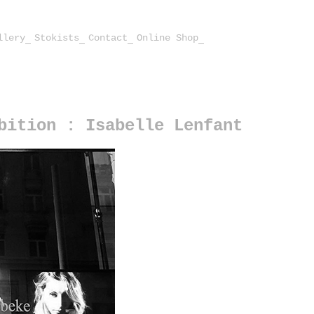
llery
Stokists
Contact
Online Shop
bition : Isabelle Lenfant