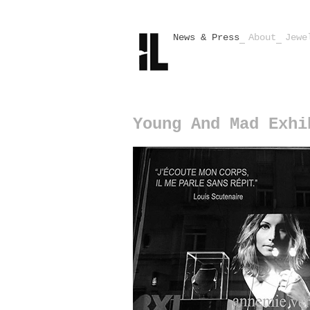
News & Press
About
Jewe
Young And Mad Exhi