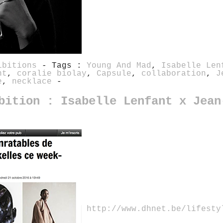
ibitions
- Tags :
Young And Mad
,
Isabelle Len
nt
,
coralie biolay
,
Capsule
,
collaboration
,
J
e
,
necklace
-
bition : Isabelle Lenfant x Jean
http://www.dhnet.be/lifesty