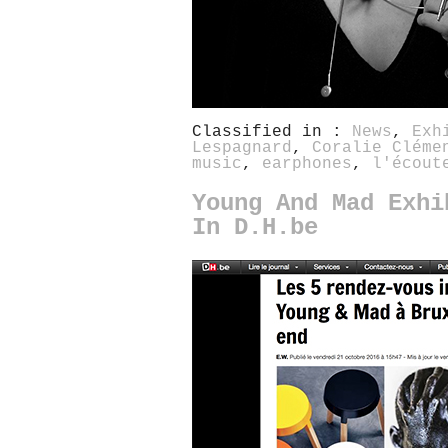
Classified in :
News
,
Exh
Lespagnard
,
Coralie Cléme
music
,
earphones
,
l'écout
Young And Mad Exhi
In D.H.be