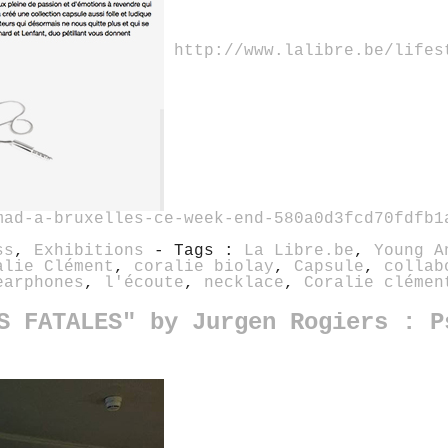
http://www.lalibre.be/lifes
mad-a-bruxelles-ce-week-end-580a0d3fcd70fdfb1
ss
,
Exhibitions
- Tags :
La Libre.be
,
Young A
alie Clément
,
coralie biolay
,
Capsule
,
collab
earphones
,
l'écoute
,
necklace
,
Coralie clémen
S FATALES" by Jurgen Rogiers : P