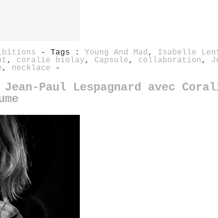
ibitions
- Tags :
Young And Mad
,
Isabelle Len
nt
,
coralie biolay
,
Capsule
,
collaboration
,
J
e
,
necklace
-
 Jean-Paul Lespagnard avec Coral
ume