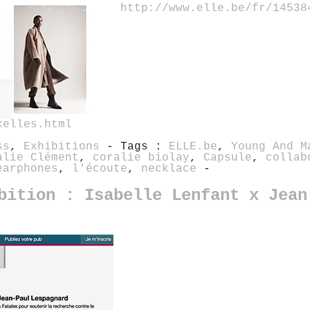
http://www.elle.be/fr/14538
xelles.html
ss
,
Exhibitions
- Tags :
ELLE.be
,
Young And M
alie Clément
,
coralie biolay
,
Capsule
,
collab
earphones
,
l'écoute
,
necklace
-
bition : Isabelle Lenfant x Jean