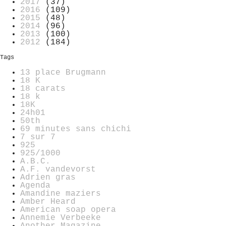
2017
(37)
2016
(109)
2015
(48)
2014
(96)
2013
(100)
2012
(184)
Tags
13 place Brugmann
18 K
18 carats
18 k
18K
24h01
50th
69 minutes sans chichi
7 sur 7
925
925/1000
A.B.C.
A.F. vandevorst
Adrien gras
Agenda
Amandine maziers
Amber Heard
American soap opera
Annemie Verbeeke