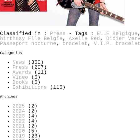
Classified in :
Press
- Tags :
ELLE Belgique
birthday Elle Belgïe
,
Axelle Red
,
Didier Ver
Passeport nocturne
,
bracelet
,
V.I.P. bracele
Categories
News
(360)
Press
(207)
Awards
(11)
Video
(6)
Books
(6)
Exhibitions
(116)
Archives
2025
(2)
2024
(2)
2023
(4)
2022
(4)
2021
(2)
2020
(5)
2019
(28)