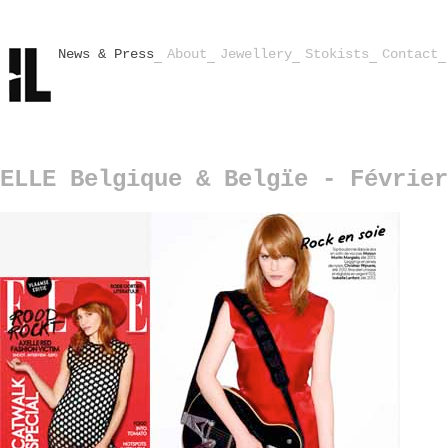
News & Press
About
Jewellery
Stokists
Contact
ELLE Belgique & Belgïe - Février