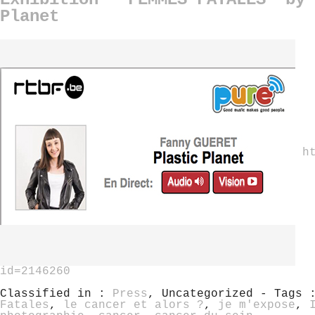
Planet
h
id=2146260
Classified in :
Press
, Uncategorized - Tags
Fatales
,
le cancer et alors ?
,
je m'expose
,