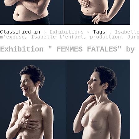
Classified in :
Exhibitions
- Tags :
Isabell
m'expose
,
Isabelle l'enfant
,
production
,
Jur
Exhibition " FEMMES FATALES" by 