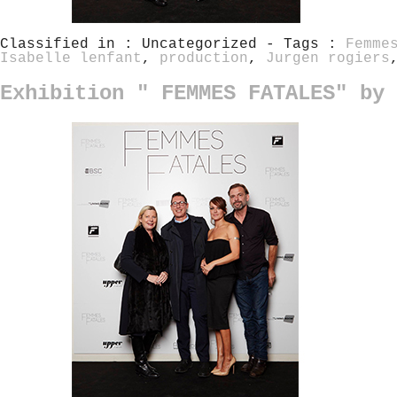
Classified in : Uncategorized - Tags :
Femme
Isabelle lenfant
,
production
,
Jurgen rogiers
Exhibition " FEMMES FATALES" by 