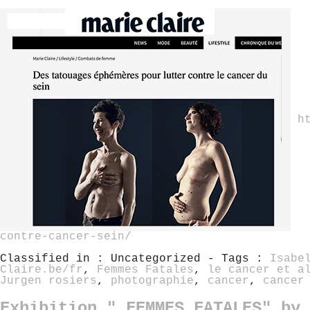
h
contre-cancer-sein/
Classified in : Uncategorized - Tags :
Isabe
Claire.be/fr
,
Femmes Fatales
,
le cancer et a
Jurgen rosiers
,
photographie
,
cancer
,
cancer
Exhibition " FEMMES FATALES" by 