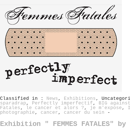
Classified in :
News
,
Exhibitions
, Uncategor
sparadrap
,
Perfectly imperfectif
,
BIG agains
Fatales
,
le cancer et alors ?
,
je m'expose
,
photographie
,
cancer
,
cancer du sein
-
Exhibition " FEMMES FATALES" by 