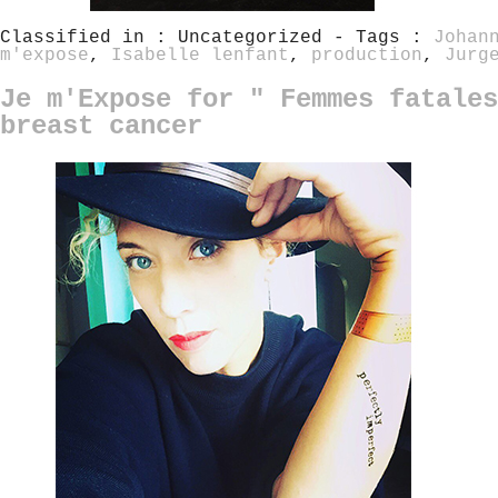
Classified in : Uncategorized - Tags :
Johan
m'expose
,
Isabelle lenfant
,
production
,
Jurg
Je m'Expose for " Femmes fatales
breast cancer