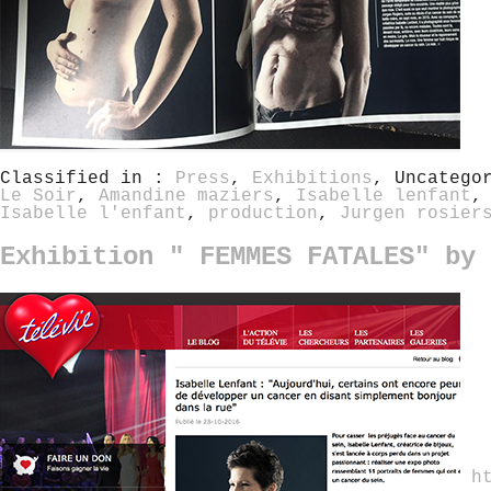
Classified in :
Press
,
Exhibitions
, Uncatego
Le Soir
,
Amandine maziers
,
Isabelle lenfant
Isabelle l'enfant
,
production
,
Jurgen rosier
Exhibition " FEMMES FATALES" by 
h