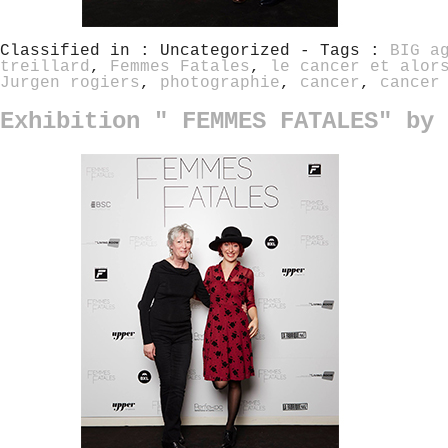
Classified in : Uncategorized - Tags :
BIG a
treillard
,
Femmes Fatales
,
le cancer et alor
Jurgen rogiers
,
photographie
,
cancer
,
cancer
Exhibition " FEMMES FATALES" by 