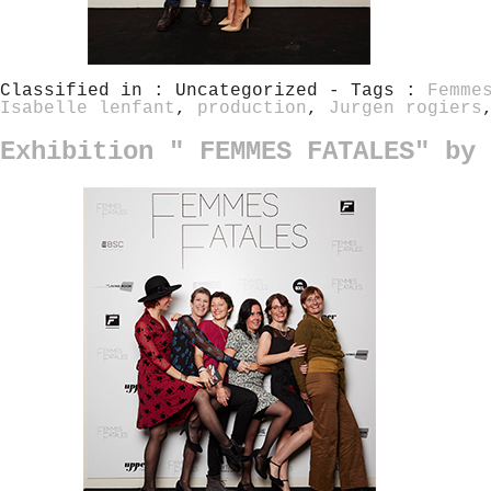
Classified in : Uncategorized - Tags :
Femme
Isabelle lenfant
,
production
,
Jurgen rogiers
Exhibition " FEMMES FATALES" by 