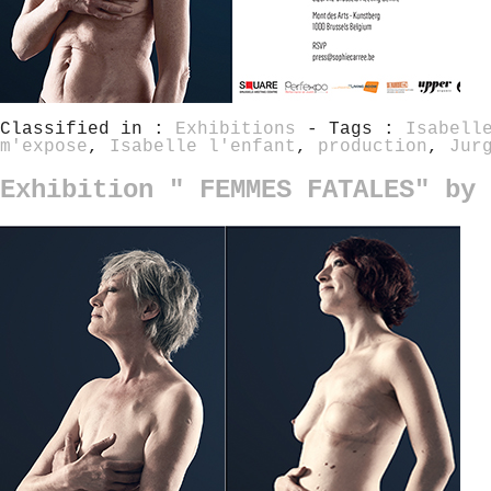
Classified in :
Exhibitions
- Tags :
Isabell
m'expose
,
Isabelle l'enfant
,
production
,
Jur
Exhibition " FEMMES FATALES" by 