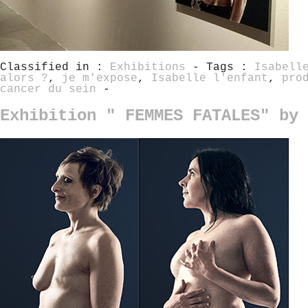
Classified in :
Exhibitions
- Tags :
Isabell
alors ?
,
je m'expose
,
Isabelle l'enfant
,
pro
cancer du sein
-
Exhibition " FEMMES FATALES" by 