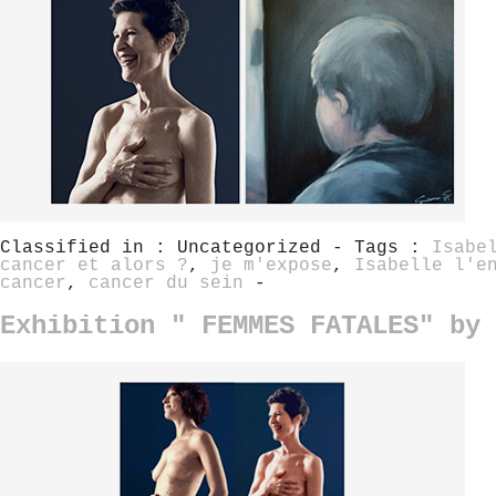
Classified in : Uncategorized - Tags :
Isabe
cancer et alors ?
,
je m'expose
,
Isabelle l'e
cancer
,
cancer du sein
-
Exhibition " FEMMES FATALES" by 