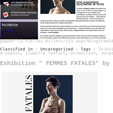
gagner-la-vie-les-billets/123.aspx?BlogItemI
Classified in : Uncategorized - Tags :
Telev
m'expose
,
Isabelle lenfant
,
production
,
Jurg
Exhibition " FEMMES FATALES" by 