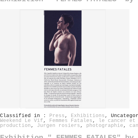
Classified in :
Press
,
Exhibitions
, Uncatego
Weekend Le Vif
,
Femmes Fatales
,
le cancer et
production
,
Jurgen rosiers
,
photographie
,
ca
Exhibition " FEMMES FATALES" by 