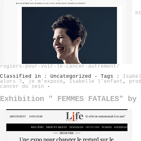
h
rogiers-pour-voir-le-cancer-autrement/
Classified in : Uncategorized - Tags :
Isabe
alors ?
,
je m'expose
,
Isabelle l'enfant
,
pro
cancer du sein
-
Exhibition " FEMMES FATALES" by 