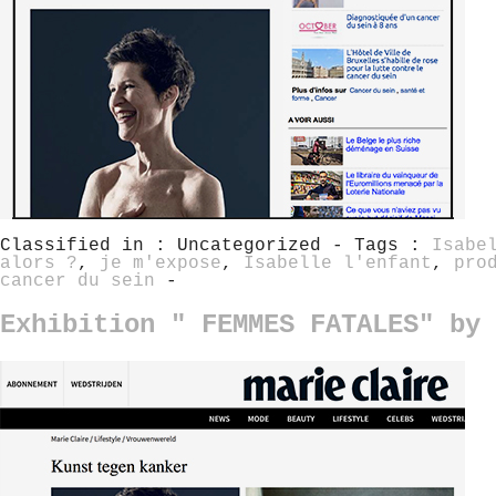
Classified in : Uncategorized - Tags :
Isabe
alors ?
,
je m'expose
,
Isabelle l'enfant
,
pro
cancer du sein
-
Exhibition " FEMMES FATALES" by 