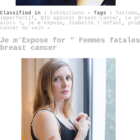
Classified in :
Exhibitions
- Tags :
Tattoes
imperfectif
,
BIG against Breast cancer
,
Le p
alors ?
,
je m'expose
,
Isabelle l'enfant
,
pro
cancer du sein
-
Je m'Expose for " Femmes fatales
breast cancer