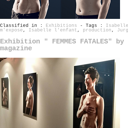
Classified in :
Exhibitions
- Tags :
Isabell
m'expose
,
Isabelle l'enfant
,
production
,
Jur
Exhibition " FEMMES FATALES" by 
magazine