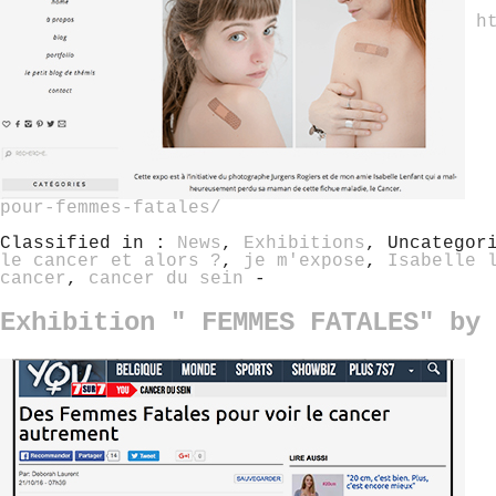
h
pour-femmes-fatales/
Classified in :
News
,
Exhibitions
, Uncategor
le cancer et alors ?
,
je m'expose
,
Isabelle 
cancer
,
cancer du sein
-
Exhibition " FEMMES FATALES" by 