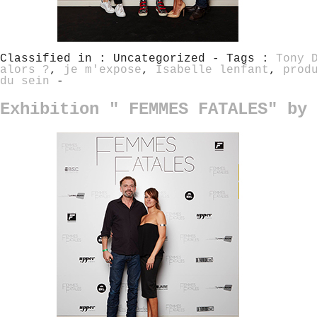
Classified in : Uncategorized - Tags :
Tony 
alors ?
,
je m'expose
,
Isabelle lenfant
,
prod
du sein
-
Exhibition " FEMMES FATALES" by 