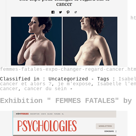
h
femmes-fatales-expo-changer-regard-cancer.ht
Classified in : Uncategorized - Tags :
Isabe
cancer et alors ?
,
je m'expose
,
Isabelle l'e
cancer
,
cancer du sein
-
Exhibition " FEMMES FATALES" by 