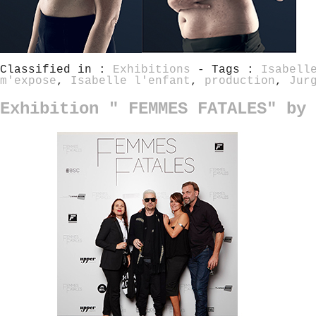
Classified in :
Exhibitions
- Tags :
Isabell
m'expose
,
Isabelle l'enfant
,
production
,
Jur
Exhibition " FEMMES FATALES" by 