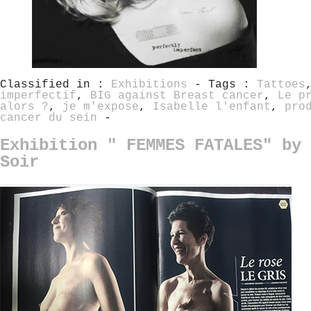
Classified in :
Exhibitions
- Tags :
Tattoes
imperfectif
,
BIG against Breast cancer
,
Le p
alors ?
,
je m'expose
,
Isabelle l'enfant
,
pro
cancer du sein
-
Exhibition " FEMMES FATALES" by 
Soir