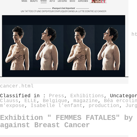
h
cancer.html
Classified in :
Press
,
Exhibitions
, Uncatego
Clauss
,
ELLE
,
Belgique
,
magazine
,
Béa ercoli
m'expose
,
Isabelle l'enfant
,
production
,
Jur
Exhibition " FEMMES FATALES" by 
against Breast Cancer