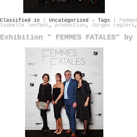
Classified in : Uncategorized - Tags :
Femme
Isabelle lenfant
,
production
,
Jurgen rogiers
Exhibition " FEMMES FATALES" by 