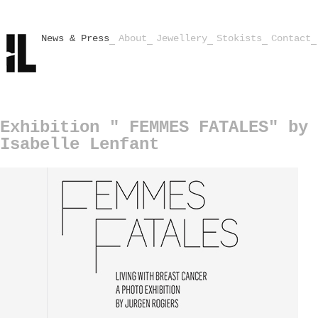
News & Press
About
Jewellery
Stokists
Contact
Exhibition " FEMMES FATALES" by 
Isabelle Lenfant