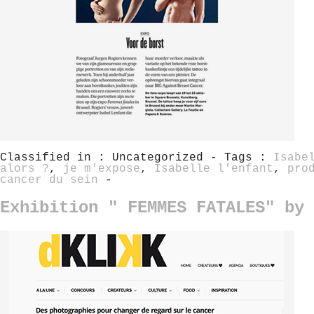
Classified in : Uncategorized - Tags :
Isabe
alors ?
,
je m'expose
,
Isabelle l'enfant
,
pro
cancer du sein
-
Exhibition " FEMMES FATALES" by 