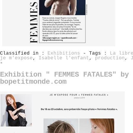
Classified in :
Exhibitions
- Tags :
La libr
je m'expose
,
Isabelle l'enfant
,
production
,
-
Exhibition " FEMMES FATALES" by 
bopetitmonde.com