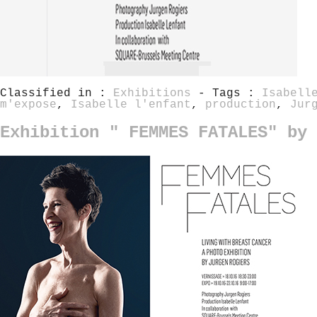
Classified in :
Exhibitions
- Tags :
Isabell
m'expose
,
Isabelle l'enfant
,
production
,
Jur
Exhibition " FEMMES FATALES" by 