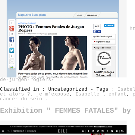
h
de-jurgen-rogiers/
Classified in : Uncategorized - Tags :
Isabe
et alors ?
,
je m'expose
,
Isabelle l'enfant
,
cancer du sein
-
Exhibition " FEMMES FATALES" by 