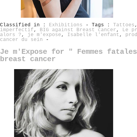
Classified in :
Exhibitions
- Tags :
Tattoes
imperfectif
,
BIG against Breast cancer
,
Le p
alors ?
,
je m'expose
,
Isabelle l'enfant
,
pro
cancer du sein
-
Je m'Expose for " Femmes fatales
breast cancer