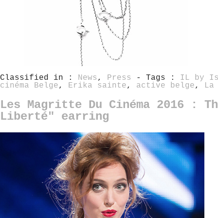
Classified in :
News
,
Press
- Tags :
IL by I
cinéma Belge
,
Erika sainte
,
active belge
,
La
Les Magritte Du Cinéma 2016 : Th
Liberté" earring