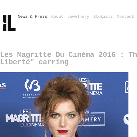
News & Press
About
Jewellery
Stokists
Contact
Les Magritte Du Cinéma 2016 : Th
Liberté" earring