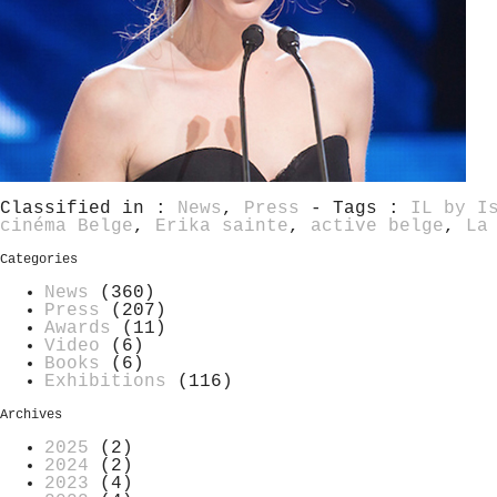
Classified in :
News
,
Press
- Tags :
IL by I
cinéma Belge
,
Erika sainte
,
active belge
,
La
Categories
News
(360)
Press
(207)
Awards
(11)
Video
(6)
Books
(6)
Exhibitions
(116)
Archives
2025
(2)
2024
(2)
2023
(4)