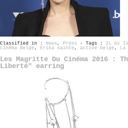
Classified in :
News
,
Press
- Tags :
IL by I
cinéma Belge
,
Erika sainte
,
active belge
,
La
Les Magritte Du Cinéma 2016 : Th
Liberté" earring