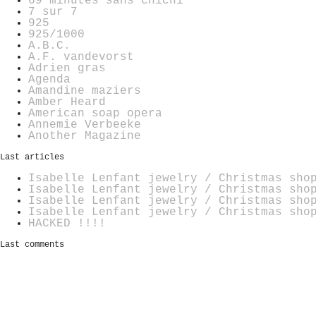
69 minutes sans chichi
7 sur 7
925
925/1000
A.B.C.
A.F. vandevorst
Adrien gras
Agenda
Amandine maziers
Amber Heard
American soap opera
Annemie Verbeeke
Another Magazine
Last articles
Isabelle Lenfant jewelry / Christmas sho
Isabelle Lenfant jewelry / Christmas sho
Isabelle Lenfant jewelry / Christmas sho
Isabelle Lenfant jewelry / Christmas sho
HACKED !!!!
Last comments