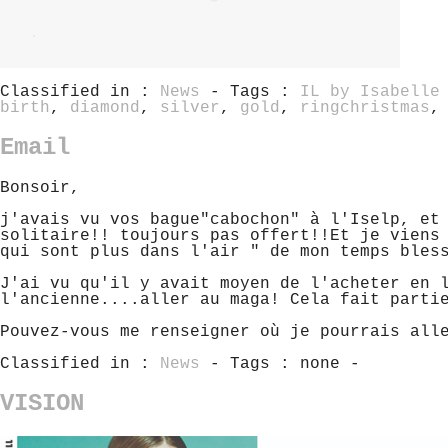
Classified in :
News
- Tags :
IL by Isabelle
birth
,
diamond
,
silver
,
gold
,
ringchristmas
Email
Bonsoir,
j'avais vu vos bague"cabochon" à l'Iselp, et
solitaire!! toujours pas offert!!Et je viens
qui sont plus dans l'air " de mon temps bles
J'ai vu qu'il y avait moyen de l'acheter en 
l'ancienne....aller au maga! Cela fait parti
Pouvez-vous me renseigner où je pourrais all
Classified in :
News
- Tags : none -
VISION