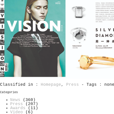
Classified in :
Homepage
,
Press
- Tags : non
Categories
News
(360)
Press
(207)
Awards
(11)
Video
(6)