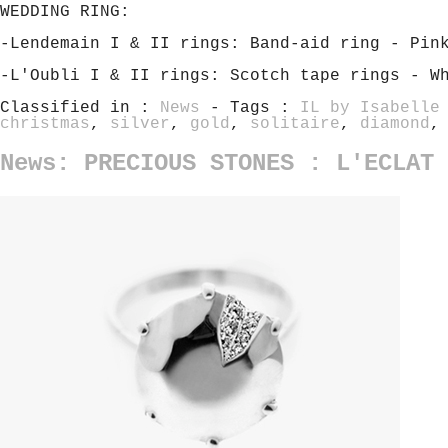
WEDDING RING:
-Lendemain I & II rings: Band-aid ring - Pin
-L'Oubli I & II rings: Scotch tape rings - W
Classified in :
News
- Tags :
IL by Isabelle
christmas
,
silver
,
gold
,
solitaire
,
diamond
News: PRECIOUS STONES : L'ECLAT 