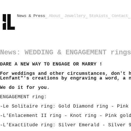
News & Press
About
Jewellery
Stokists
Contact
News: WEDDING & ENGAGEMENT rings
DARE A NEW WAY TO ENGAGE OR MARRY !
For weddings and other circumstances, don't 
Lenfant"'s creations by engraving a word, a 
We do it for you.
ENGAGEMENT ring:
-Le Solitaire ring: Gold Diamond ring - Pink
-L'Enlacement II ring - Knot ring - Pink gol
-L'Exactitude ring: Silver Emerald - Silver 